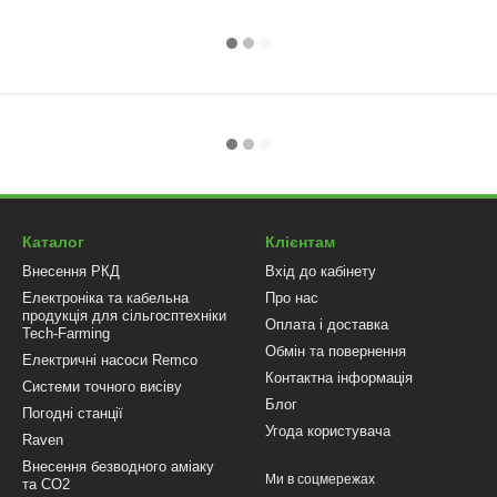
Каталог
Клієнтам
Внесення РКД
Вхід до кабінету
Електроніка та кабельна
Про нас
продукція для сільгосптехніки
Оплата і доставка
Tech-Farming
Обмін та повернення
Електричні насоси Remco
Контактна інформація
Системи точного висіву
Блог
Погодні станції
Угода користувача
Raven
Внесення безводного аміаку
Ми в соцмережах
та CO2