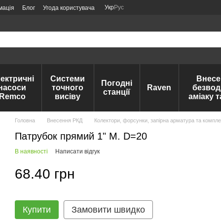
Укр
Рус
мація
Блог
Угода користувача
ектричні
Системи
Внесе
Погодні
насоси
точного
Raven
безвод
станції
Remco
висіву
аміаку 
Головна
Внесення РКД
Колектори, форсунки, запірна арматура та компле
Патрубок прямий 1" М. D=20
В наявності
Написати відгук
68.40 грн
Купити
Замовити швидко