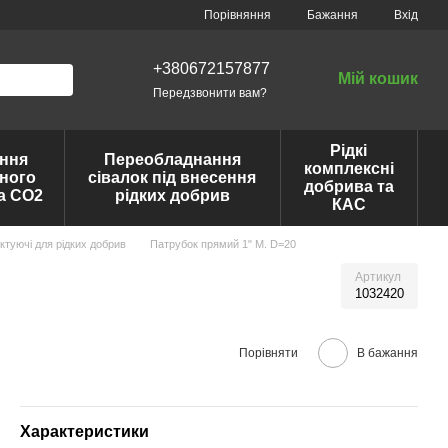
Порівняння
Бажання
Вхід
+380672157877
Мій кошик
Передзвонити вам?
Рідкі
ння
Переобладнання
комплексні
ного
сівалок під внесення
добрива та
та CO2
рідких добрив
КАС
ктуючі для рідких добрив
Патрубок прямий 1" М. D=20
Артикул
1032420
Порівняти
В бажання
Характеристики