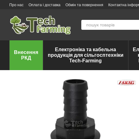
Перейти до основного контенту
Про нас
Оплата і доставка
Обмін та повернення
Контактна інфор
Електроніка та кабельна
Ел
Внесення
продукція для сільгосптехніки
РКД
Tech-Farming