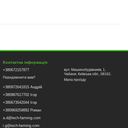
Контактна інформація
+380672157877
вул. Машинобудівників, 1,
Чабани, Київська обл., 08162.
Передзвонити вам?
Мапа проїзду
+380972641815 Андрій
+380987617702 Ігор
+380673542044 Ігор
+380969259892 Роман
a.d@tech-farming.com
i.g@tech-farming.com