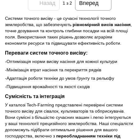
Назад
Вперед
1
з 2
Системи точного висіву - це сучасні технології точного
землеробства, що забезпечують
рівномірний висів насіння
,
точне дозування та контроль глибини посадки на всій площі
поля. Використання таких рішень дозволяє аграріям
економити ресурси та підвищувати ефективність роботи.
Переваги систем точного висіву:
-Оптимізація норми висіву насіння для кожної культури
-Мінімізація втрат насіння та перекриття рядків
-Адаптація роботи техніки до умов ґрунту та рельєфу
-Підвищення врожайності та якості сходів
Сумісність та інтеграція
У каталозі Tech-Farming представлені перевірені системи
точного висіву для сівалок, культиваторів та обприскувачів.
Вони сумісні з більшістю сучасних машин і легко інтегруються
у ваші технології прецизійного землеробства. Наші спеціалісти
допоможуть підібрати оптимальне рішення для вашого
господарства, включно з
переобладнанням техніки під