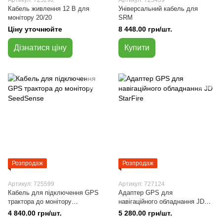
Артикул: 725292
Артикул: 725439
Кабель живлення 12 В для
Універсальний кабель для
монітору 20/20
SRM
Ціну уточнюйте
8 448.00 грн/шт.
Дізнатися ціну
Купити
Розпродаж
Розпродаж
Артикул: 725599
Артикул: 727124
Кабель для підключення GPS
Адаптер GPS для
трактора до монітору
навігаційного обладнання JD
SeedSense
StarFire
4 840.00 грн/шт.
5 280.00 грн/шт.