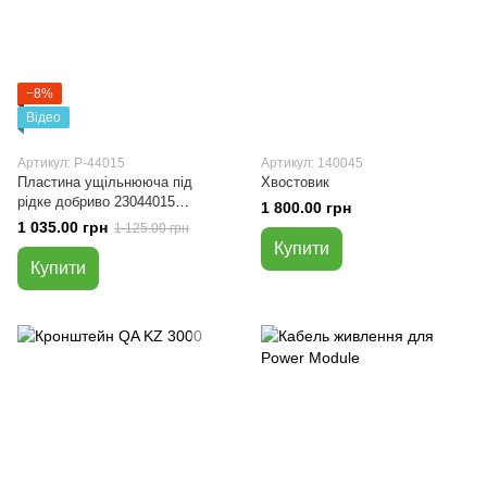
−8%
Відео
Артикул: Р-44015
Артикул: 140045
Пластина ущільнююча під
Хвостовик
рідке добриво 23044015
1 800.00 грн
(Keeton)
1 035.00 грн
1 125.00 грн
Купити
Купити