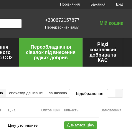
Порівняння
Бажання
Вхід
+380672157877
Мій кошик
Передзвонити вам?
Рідкі
ння
Переобладнання
комплексні
ного
сівалок під внесення
добрива та
та CO2
рідких добрив
КАС
тю
спочатку дешевше
за назвою
Відображення:
і
Ціна
Оптові ціни
Кількість
Замовлення
Дізнатися ціну
Ціну уточнюйте