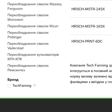
Переобладнання сівалок Massey
Ferguson
HRSCH-MSTR-24SX
Переобладнання сівалок
Monosem
Переобладнання сівалок Mzuri
HRSCH-MSTR-16SX
Переобладнання сівалок
Pöttinger
HRSCH-PRNT-6DC
Переобладнання сівалок
Vaderstad
Переобладнання культиваторів
КРН-КПК
Компанія Tech Farming з
Переобладнання сівалок
Ремсинтез
інтегрується в посівний 
норму виливу залежно від
Бренд
фахівцями з виїздом у гос
TechFarming
11