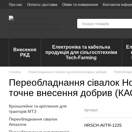
Перейти до основного контенту
Про нас
Оплата і доставка
Обмін та повернення
Контактна інфор
Електроніка та кабельна
Ел
Внесення
продукція для сільгосптехніки
РКД
Tech-Farming
Головна
Переобладнання сівалок під внесення рідких добрив
Переобладн
Переобладнання сівалок Ho
точне внесення добрив (КА
Кронштейни та кріплення для
Артикул
тракторів МТЗ
Переобладнання сівалок
Amazone
HRSCH-AVTR-1225