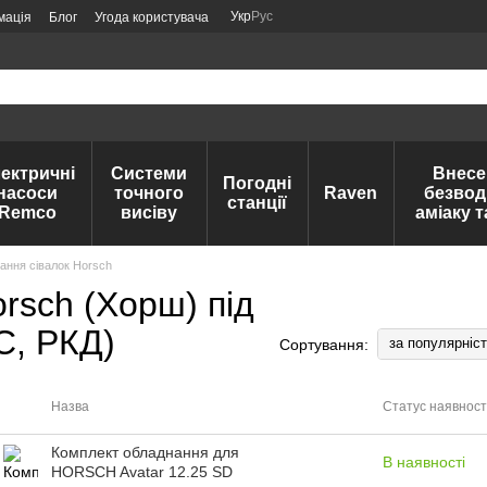
Укр
Рус
мація
Блог
Угода користувача
ектричні
Системи
Внесе
Погодні
насоси
точного
Raven
безвод
станції
Remco
висіву
аміаку 
ання сівалок Horsch
rsch (Хорш) під
С, РКД)
за популярніс
Сортування:
Назва
Статус наявност
Комплект обладнання для
В наявності
HORSCH Avatar 12.25 SD