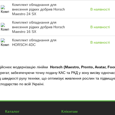
Комплект обладнання для
внесення рідких добрив Horsch
В наявності
Maestro 24 SX
Комплект обладнання для
внесення рідких добрив Horsch
В наявності
Maestro 16 SX
Комплект обладнання для
В наявності
HORSCH 4DC
дійснює модернізацію лінійки
Horsch (Maestro, Pronto, Avatar, Focu
агрегат, забезпечуючи точну подачу КАС та РКД у зону висіву одноч
 швидкості руху техніки, що оптимізує живлення рослин та підвищує
подарство по всій Україні.
Каталог
Клієнтам