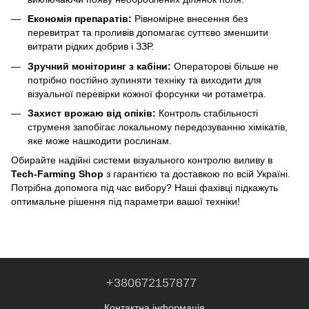
Економія препаратів:
Рівномірне внесення без
перевитрат та проливів допомагає суттєво зменшити
витрати рідких добрив і ЗЗР.
Зручний моніторинг з кабіни:
Операторові більше не
потрібно постійно зупиняти техніку та виходити для
візуальної перевірки кожної форсунки чи ротаметра.
Захист врожаю від опіків:
Контроль стабільності
струменя запобігає локальному передозуванню хімікатів,
яке може нашкодити рослинам.
Обирайте надійні системи візуального контролю виливу в
Tech-Farming Shop
з гарантією та доставкою по всій Україні.
Потрібна допомога під час вибору? Наші фахівці підкажуть
оптимальне рішення під параметри вашої техніки!
+380672157877
Контактна інформація