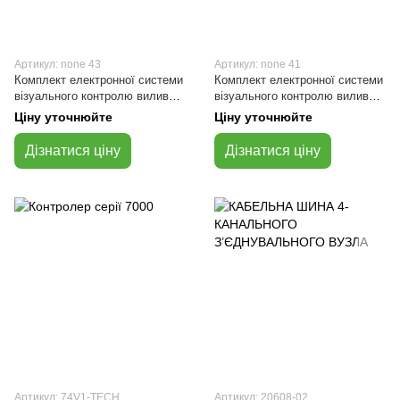
Артикул: none 43
Артикул: none 41
Комплект електронної системи
Комплект електронної системи
візуального контролю виливу
візуального контролю виливу
на 16 рядів
на 8 рядів
Ціну уточнюйте
Ціну уточнюйте
Дізнатися ціну
Дізнатися ціну
Артикул: 74V1-TECH
Артикул: 20608-02