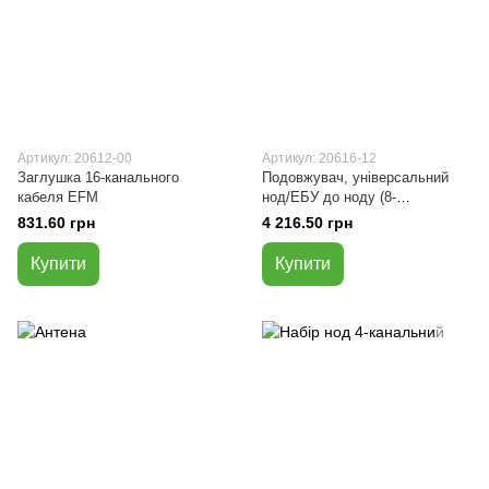
Артикул: 20612-00
Артикул: 20616-12
Заглушка 16-канального
Подовжувач, універсальний
кабеля EFM
нод/ЕБУ до ноду (8-
контактний), 12 '
831.60 грн
4 216.50 грн
Купити
Купити