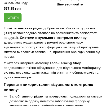
канального ноду
Ціну уточнюйте
577.35 грн
Купити
Точність внесення рідких добрив та засобів захисту рослин
(ЗЗР) безпосередньо впливає на врожайність та собівартість
продукції.
Системи візуального контролю виливу
дозволяють механізатору в режимі реального часу
відстежувати роботу кожної форсунки чи секції обприскувача,
миттєво виявляючи забивання, протікання або відхилення від
норми.
У каталозі інтернет-магазину
Tech-Farming Shop
представлено якісне обладнання для візуального моніторингу
виливу, яке легко адаптується під різні типи обприскувачів та
рідких аплікаторів.
Переваги використання візуального контролю
виливу:
Запобігання огріхам та пропускам:
Індикатори та камери
дозволяють одразу помітити заблоковану форсунку,
виключаючи появу необроблених ділянок поля.