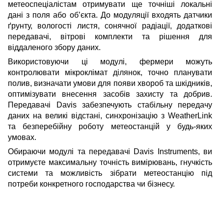
метеоспеціалістам отримувати ще точніші локальні
дані з поля або об’єкта. До модуляції входять датчики
ґрунту, вологості листя, сонячної радіації, додаткові
передавачі, вітрові комплекти та рішення для
віддаленого збору даних.
Використовуючи ці модулі, фермери можуть
контролювати мікроклімат ділянок, точно планувати
полив, визначати умови для появи хвороб та шкідників,
оптимізувати внесення засобів захисту та добрив.
Передавачі Davis забезпечують стабільну передачу
даних на великі відстані, синхронізацію з WeatherLink
та безперебійну роботу метеостанцій у будь-яких
умовах.
Обираючи модулі та передавачі Davis Instruments, ви
отримуєте максимальну точність вимірювань, гнучкість
системи та можливість зібрати метеостанцію під
потреби конкретного господарства чи бізнесу.