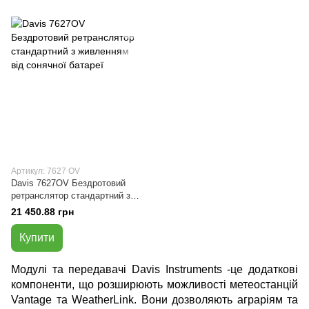
Артикул: 7627 OV
Davis 7627OV Бездротовий
ретранслятор стандартний з
живленням від сонячної
21 450.88 грн
батареї
Купити
Модулі та передавачі Davis Instruments -це додаткові
компоненти, що розширюють можливості метеостанцій
Vantage та WeatherLink. Вони дозволяють аграріям та