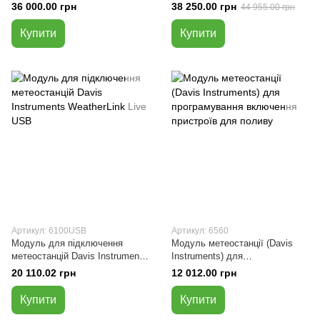
GPRS/GSM
36 000.00 грн
38 250.00 грн
44 955.00 грн
Купити
Купити
Артикул: 6100USB
Артикул: 6560
Модуль для підключення
Модуль метеостанції (Davis
метеостанцій Davis Instruments
Instruments) для
WeatherLink Live USB
програмування включення
20 110.02 грн
12 012.00 грн
пристроїв для поливу
Купити
Купити