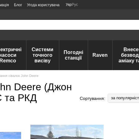
Укр
Рус
мація
Блог
Угода користувача
ектричні
Системи
Внесе
Погодні
насоси
точного
Raven
безвод
станції
Remco
висіву
аміаку 
ння сівалок John Deere
hn Deere (Джон
С та РКД
за популярніс
Сортування: