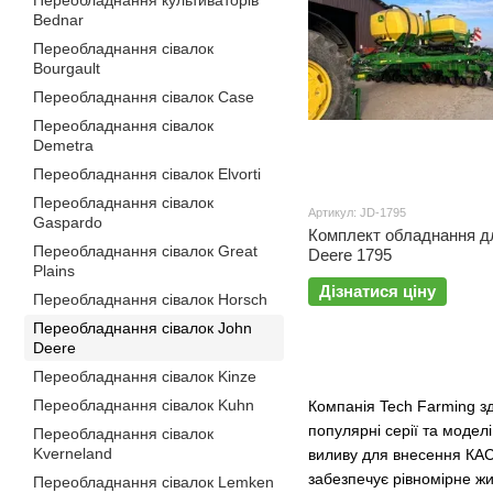
Переобладнання культиваторів
Bednar
Переобладнання сівалок
Bourgault
Переобладнання сівалок Case
Переобладнання сівалок
Demetra
Переобладнання сівалок Elvorti
Переобладнання сівалок
Артикул: JD-1795
Gaspardo
Комплект обладнання д
Переобладнання сівалок Great
Deere 1795
Plains
Дізнатися ціну
Переобладнання сівалок Horsch
Переобладнання сівалок John
Deere
Переобладнання сівалок Kinze
Переобладнання сівалок Kuhn
Компанія Tech Farming з
популярні серії та модел
Переобладнання сівалок
Kverneland
виливу для внесення КАС
забезпечує рівномірне ж
Переобладнання сівалок Lemken