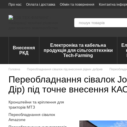
Перейти до основного контенту
Про нас
Оплата і доставка
Обмін та повернення
Контактна інфор
Електроніка та кабельна
Ел
Внесення
продукція для сільгосптехніки
РКД
Tech-Farming
Головна
Переобладнання сівалок під внесення рідких добрив
Переобладна
Переобладнання сівалок Jo
Дір) під точне внесення КА
Кронштейни та кріплення для
тракторів МТЗ
Переобладнання сівалок
Amazone