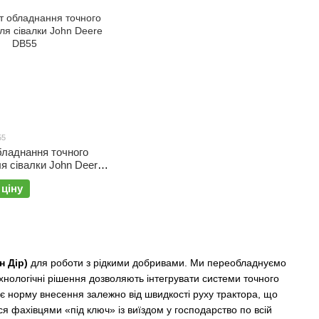
55
бладнання точного
Deere
 ціну
н Дір)
для роботи з рідкими добривами. Ми переобладнуємо
ехнологічні рішення дозволяють інтегрувати системи точного
є норму внесення залежно від швидкості руху трактора, що
 фахівцями «під ключ» із виїздом у господарство по всій