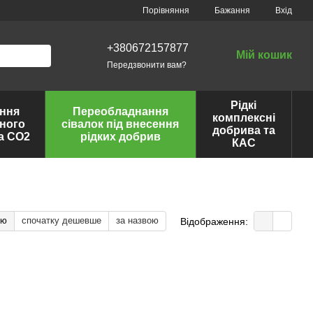
Порівняння
Бажання
Вхід
+380672157877
Мій кошик
Передзвонити вам?
Рідкі
ння
Переобладнання
комплексні
ного
сівалок під внесення
добрива та
та CO2
рідких добрив
КАС
тю
спочатку дешевше
за назвою
Відображення: