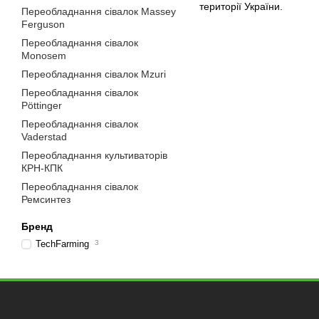
території України.
Переобладнання сівалок Massey
Ferguson
Переобладнання сівалок
Monosem
Переобладнання сівалок Mzuri
Переобладнання сівалок
Pöttinger
Переобладнання сівалок
Vaderstad
Переобладнання культиваторів
КРН-КПК
Переобладнання сівалок
Ремсинтез
Бренд
TechFarming
3