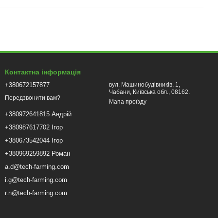
Контактна інформація
+380672157877
вул. Машинобудівників, 1,
Чабани, Київська обл., 08162.
Передзвонити вам?
Мапа проїзду
+380972641815 Андрій
+380987617702 Ігор
+380673542044 Ігор
+380969259892 Роман
a.d@tech-farming.com
i.g@tech-farming.com
r.n@tech-farming.com