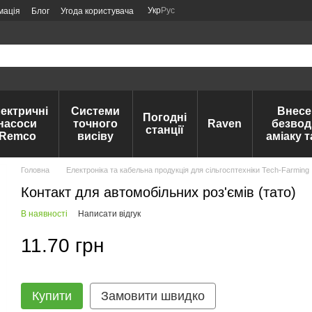
Укр
Рус
мація
Блог
Угода користувача
ектричні
Системи
Внесе
Погодні
насоси
точного
Raven
безвод
станції
Remco
висіву
аміаку 
Головна
Електроніка та кабельна продукція для сільгосптехніки Tech-Farming
Контакт для автомобільних роз'ємів (тато)
В наявності
Написати відгук
11.70 грн
Купити
Замовити швидко