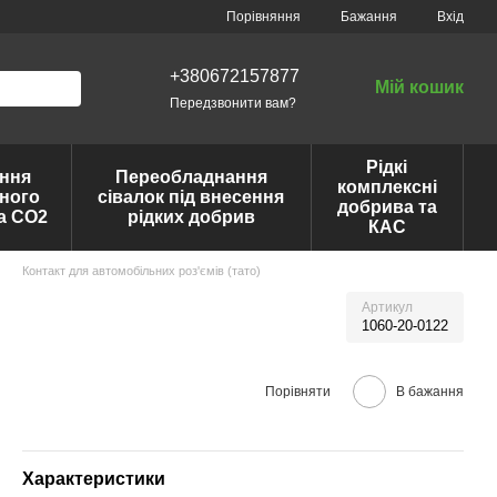
Порівняння
Бажання
Вхід
+380672157877
Мій кошик
Передзвонити вам?
Рідкі
ння
Переобладнання
комплексні
ного
сівалок під внесення
добрива та
та CO2
рідких добрив
КАС
Контакт для автомобільних роз'ємів (тато)
Артикул
1060-20-0122
Порівняти
В бажання
Характеристики