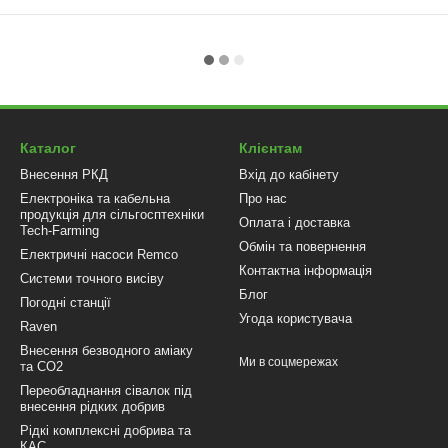
Каталог
Клієнтам
Внесення РКД
Вхід до кабінету
Електроніка та кабельна
Про нас
продукція для сільгосптехніки
Оплата і доставка
Tech-Farming
Обмін та повернення
Електричні насоси Remco
Контактна інформація
Системи точного висіву
Блог
Погодні станції
Угода користувача
Raven
Внесення безводного аміаку
Ми в соцмережах
та CO2
Переобладнання сівалок під
внесення рідких добрив
Рідкі комплексні добрива та
КАС