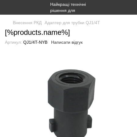
Внесення РКД
Адаптер для трубки QJ1/4T
[%products.name%]
Артикул:
QJ1/4T-NYB
Написати відгук