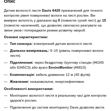
Опис
Датчик вологості листя
Davis 6420
призначений для точного
контролю рівня поверхневої вологи на листі рослин. Він
вимірює вологість у діапазоні від
0
(повністю сухий лист) до
15
(повністю насичений), що дозволяє своєчасно реагувати на
зміни умов і попереджати ризики розвитку хвороб.
Основні характеристики:
Тип сенсора:
електричний датчик вологості листя.
Діапазон вимірювань:
0–15 (рівень поверхневої вологи
листя).
Підключення:
через бездротову ґрунтову станцію (#6345
або 6345CS) або вузол
EnviroMonitor
(#6810).
Комплектація:
кабель довжиною 12 м (40 футів).
Живлення:
низьковольтне, енергоефективне.
Особливості використання:
Моніторинг вологості листя в реальному часі для контролю
здоров’я рослин.
Підключення до систем моніторингу Davis дозволяє вести