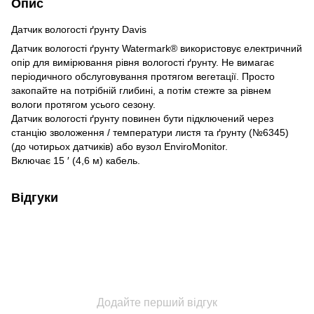
Опис
Датчик вологості ґрунту Davis
Датчик вологості ґрунту Watermark® використовує електричний
опір для вимірювання рівня вологості ґрунту. Не вимагає
періодичного обслуговування протягом вегетації. Просто
закопайте на потрібній глибині, а потім стежте за рівнем
вологи протягом усього сезону.
Датчик вологості ґрунту повинен бути підключений через
станцію зволоження / температури листя та ґрунту (№6345)
(до чотирьох датчиків) або вузол EnviroMonitor.
Включає 15 ′ (4,6 м) кабель.
Відгуки
Додайте перший відгук