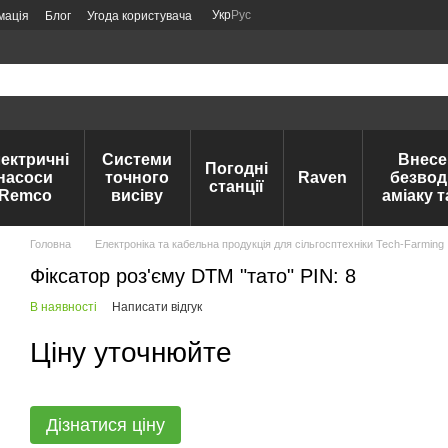
Укр
Рус
мація
Блог
Угода користувача
ектричні
Системи
Внесе
Погодні
насоси
точного
Raven
безвод
станції
Remco
висіву
аміаку 
Головна
Електроніка та кабельна продукція для сільгосптехніки Tech-Farming
Фіксатор роз'єму DTM "тато" PIN: 8
В наявності
Написати відгук
Ціну уточнюйте
Дізнатися ціну