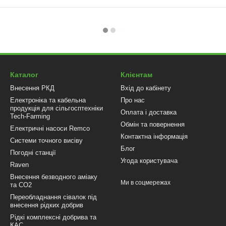
Каталог
Клієнтам
Внесення РКД
Вхід до кабінету
Електроніка та кабельна
Про нас
продукція для сільгосптехніки
Оплата і доставка
Tech-Farming
Обмін та повернення
Електричні насоси Remco
Контактна інформація
Системи точного висіву
Блог
Погодні станції
Угода користувача
Raven
Внесення безводного аміаку
Ми в соцмережах
та CO2
Переобладнання сівалок під
внесення рідких добрив
Рідкі комплексні добрива та
КАС