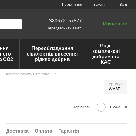
Порівняння
Бажання
Вхід
+380672157877
Мій кошик
Передзвонити вам?
Рідкі
ння
Переобладнання
комплексні
ного
сівалок під внесення
добрива та
та CO2
рідких добрив
КАС
Фіксатор роз'єму DTM "тато" PIN: 8
Артикул
WM8P
Порівняти
В бажання
Доставка
Оплата
Гарантія