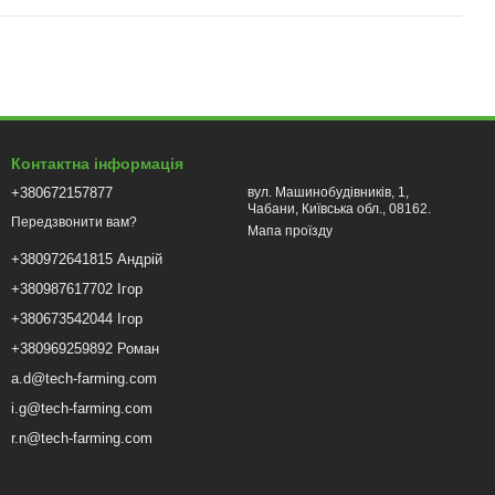
Контактна інформація
+380672157877
вул. Машинобудівників, 1,
Чабани, Київська обл., 08162.
Передзвонити вам?
Мапа проїзду
+380972641815 Андрій
+380987617702 Ігор
+380673542044 Ігор
+380969259892 Роман
a.d@tech-farming.com
i.g@tech-farming.com
r.n@tech-farming.com