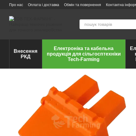
Перейти до основного контенту
Про нас
Оплата і доставка
Обмін та повернення
Контактна інфор
Електроніка та кабельна
Ел
Внесення
продукція для сільгосптехніки
РКД
Tech-Farming