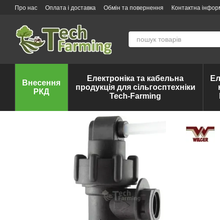
Перейти до основного контенту
Про нас
Оплата і доставка
Обмін та повернення
Контактна інфор
Електроніка та кабельна
Ел
Внесення
продукція для сільгосптехніки
РКД
Tech-Farming