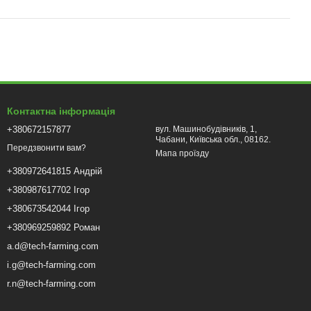
Контактна інформація
+380672157877
вул. Машинобудівників, 1,
Чабани, Київська обл., 08162.
Передзвонити вам?
Мапа проїзду
+380972641815 Андрій
+380987617702 Ігор
+380673542044 Ігор
+380969259892 Роман
a.d@tech-farming.com
i.g@tech-farming.com
r.n@tech-farming.com