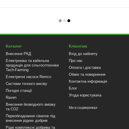
Каталог
Клієнтам
Внесення РКД
Вхід до кабінету
Електроніка та кабельна
Про нас
продукція для сільгосптехніки
Оплата і доставка
Tech-Farming
Обмін та повернення
Електричні насоси Remco
Контактна інформація
Системи точного висіву
Блог
Погодні станції
Угода користувача
Raven
Внесення безводного аміаку
Ми в соцмережах
та CO2
Переобладнання сівалок під
внесення рідких добрив
Рідкі комплексні добрива та