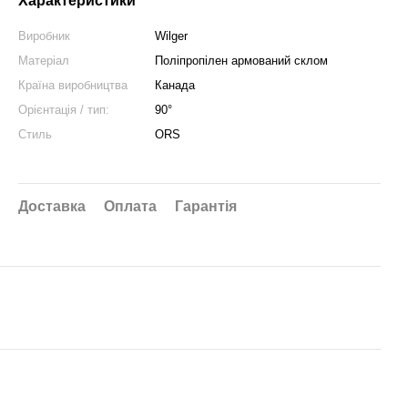
Характеристики
Виробник
Wilger
Матеріал
Поліпропілен армований склом
Країна виробництва
Канада
Орієнтація / тип:
90°
Стиль
ORS
Доставка
Оплата
Гарантія