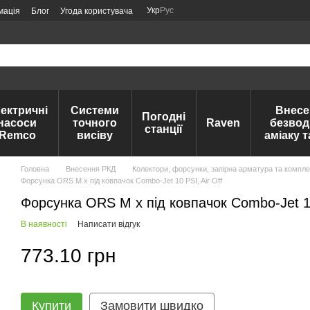
Укр
Рус
мація
Блог
Угода користувача
ектричні
Системи
Внесе
Погодні
насоси
точного
Raven
безвод
станції
Remco
висіву
аміаку 
Головна
Внесення РКД
Колектори, форсунки, запірна арматура та компле
Форсунка ORS M x під ковпачок Combo-Jet 10 PSI, Air Off
Форсунка ORS M x під ковпачок Combo-Jet 10
В наявності
Написати відгук
773.10 грн
Купити
Замовити швидко