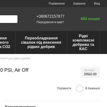
Порівняння
Бажання
Вхід
+380672157877
Мій кошик
Передзвонити вам?
Рідкі
ння
Переобладнання
комплексні
ного
сівалок під внесення
добрива та
та CO2
рідких добрив
КАС
ктуючі для рідких добрив
 PSI, Air Off
Артикул
20562-00
Порівняти
В бажання