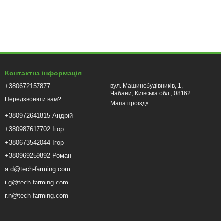
Контактна інформація
+380672157877
вул. Машинобудівників, 1,
Чабани, Київська обл., 08162.
Передзвонити вам?
Мапа проїзду
+380972641815 Андрій
+380987617702 Ігор
+380673542044 Ігор
+380969259892 Роман
a.d@tech-farming.com
i.g@tech-farming.com
r.n@tech-farming.com