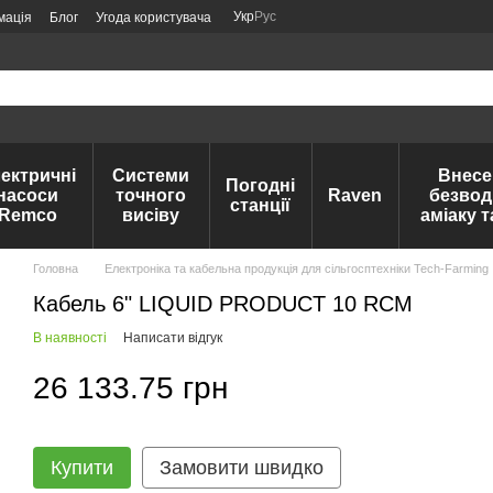
Укр
Рус
мація
Блог
Угода користувача
ектричні
Системи
Внесе
Погодні
насоси
точного
Raven
безвод
станції
Remco
висіву
аміаку 
Головна
Електроніка та кабельна продукція для сільгосптехніки Tech-Farming
Кабель 6" LIQUID PRODUCT 10 RCM
В наявності
Написати відгук
26 133.75 грн
Купити
Замовити швидко