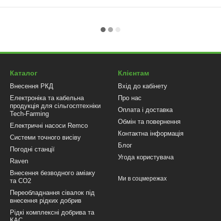
Каталог
Клієнтам
Внесення РКД
Вхід до кабінету
Електроніка та кабельна
Про нас
продукція для сільгосптехніки
Оплата і доставка
Tech-Farming
Обмін та повернення
Електричні насоси Remco
Контактна інформація
Системи точного висіву
Блог
Погодні станції
Угода користувача
Raven
Внесення безводного аміаку
Ми в соцмережах
та CO2
Переобладнання сівалок під
внесення рідких добрив
Рідкі комплексні добрива та
КАС