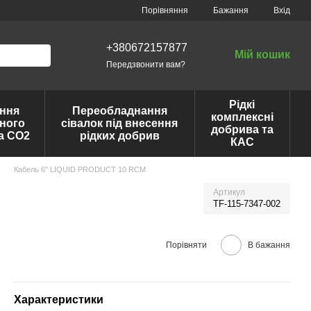
Порівняння
Бажання
Вхід
+380672157877
Мій кошик
Передзвонити вам?
Рідкі
ння
Переобладнання
комплексні
ного
сівалок під внесення
добрива та
та CO2
рідких добрив
КАС
Кабель 6" LIQUID PRODUCT 10 RCM
Артикул
TF-115-7347-002
Порівняти
В бажання
Характеристики