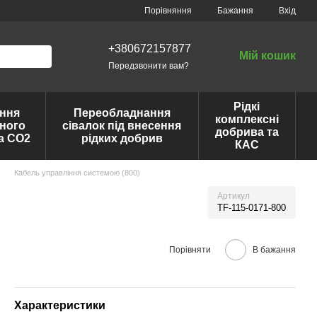
Порівняння
Бажання
Вхід
+380672157877
Мій кошик
Передзвонити вам?
Рідкі
ння
Переобладнання
комплексні
ного
сівалок під внесення
добрива та
та CO2
рідких добрив
КАС
Кабель управління системою (800)
Артикул
TF-115-0171-800
Порівняти
В бажання
Характеристики