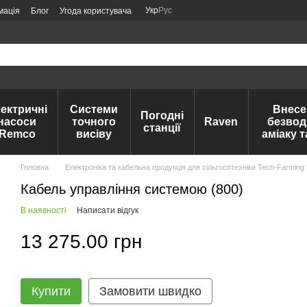
Укр
Рус
мація
Блог
Угода користувача
ектричні
Системи
Внесе
Погодні
насоси
точного
Raven
безвод
станції
Remco
висіву
аміаку 
Головна
Електроніка та кабельна продукція для сільгосптехніки Tech-Farming
Кабель управління системою (800)
В наявності
Написати відгук
13 275.00 грн
Купити
Замовити швидко