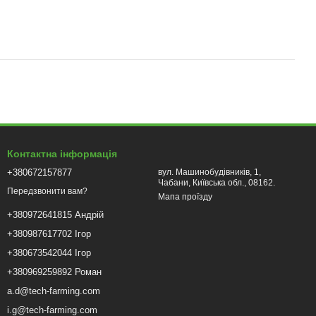
Контактна інформація
+380672157877
вул. Машинобудівників, 1,
Чабани, Київська обл., 08162.
Передзвонити вам?
Мапа проїзду
+380972641815 Андрій
+380987617702 Ігор
+380673542044 Ігор
+380969259892 Роман
a.d@tech-farming.com
i.g@tech-farming.com