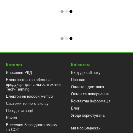
Каталог
Клієнтам
Внесення РКД
Вхід до кабінету
Електроніка та кабельна
Про нас
продукція для сільгосптехніки
Оплата і доставка
Tech-Farming
Обмін та повернення
Електричні насоси Remco
Контактна інформація
Системи точного висіву
Блог
Погодні станції
Угода користувача
Raven
Внесення безводного аміаку
Ми в соцмережах
та CO2