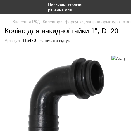
Внесення РКД
Колектори, форсунки, запірна арматура та ко
Коліно для накидної гайки 1", D=20
Артикул:
116420
Написати відгук