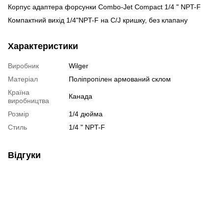
Корпус адаптера форсунки Combo-Jet Compact 1/4 " NPT-F
Компактний вихід 1/4"NPT-F на C/J кришку, без клапану
Характеристики
Виробник
Wilger
Матеріал
Поліпропілен армований склом
Країна
Канада
виробництва
Розмір
1/4 дюйма
Стиль
1/4 " NPT-F
Відгуки