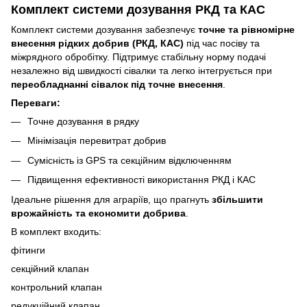
Комплект системи дозування РКД та КАС
Комплект системи дозування забезпечує
точне та рівномірне
внесення рідких добрив (РКД, КАС)
під час посіву та
міжрядного обробітку. Підтримує стабільну норму подачі
незалежно від швидкості сівалки та легко інтегрується при
переобладнанні сівалок під точне внесення
.
Переваги:
Точне дозування в рядку
Мінімізація перевитрат добрив
Сумісність із GPS та секційним відключенням
Підвищення ефективності використання РКД і КАС
Ідеальне рішення для аграріїв, що прагнуть
збільшити
врожайність та економити добрива
.
В комплект входить:
фітинги
секційний клапан
контрольний клапан
редукційний клапан