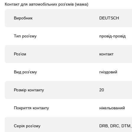
Контакт для автомобільних роз'ємів (мама)
Виробник
DEUTSCH
Тип роз’єму
провід-провід
Роз’єм
контакт
Вид роз’єму
гніздовий
Розмір контакту
20
Покриття контакту
нікельований
Серія роз’єму
DRB, DRC, DTM,