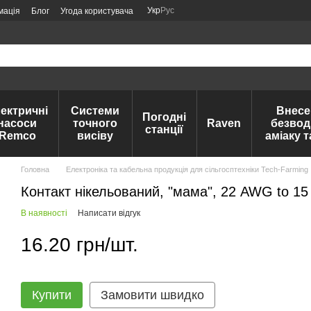
Укр
Рус
мація
Блог
Угода користувача
ектричні
Системи
Внесе
Погодні
насоси
точного
Raven
безвод
станції
Remco
висіву
аміаку 
Головна
Електроніка та кабельна продукція для сільгосптехніки Tech-Farming
Контакт нікельований, "мама", 22 AWG to 1
В наявності
Написати відгук
16.20 грн/шт.
Купити
Замовити швидко