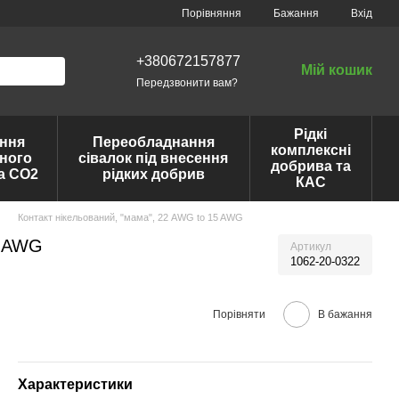
Порівняння
Бажання
Вхід
+380672157877
Мій кошик
Передзвонити вам?
Рідкі
ння
Переобладнання
комплексні
ного
сівалок під внесення
добрива та
та CO2
рідких добрив
КАС
Контакт нікельований, "мама", 22 AWG to 15 AWG
5 AWG
Артикул
1062-20-0322
Порівняти
В бажання
Характеристики