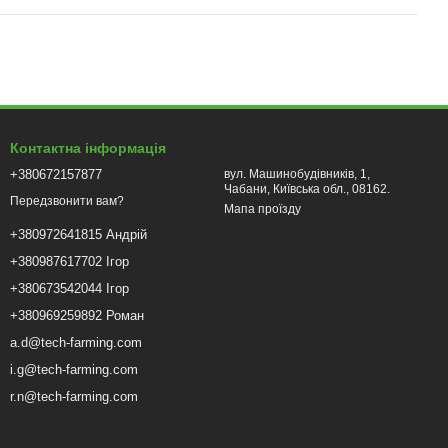
Контактна інформація
+380672157877
вул. Машинобудівників, 1,
Чабани, Київська обл., 08162.
Передзвонити вам?
Мапа проїзду
+380972641815 Андрій
+380987617702 Ігор
+380673542044 Ігор
+380969259892 Роман
a.d@tech-farming.com
i.g@tech-farming.com
r.n@tech-farming.com