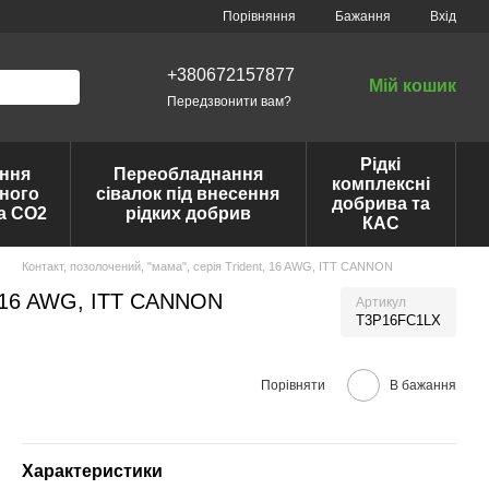
Порівняння
Бажання
Вхід
+380672157877
Мій кошик
Передзвонити вам?
Рідкі
ння
Переобладнання
комплексні
ного
сівалок під внесення
добрива та
та CO2
рідких добрив
КАС
Контакт, позолочений, "мама", серія Trident, 16 AWG, ITT CANNON
t, 16 AWG, ITT CANNON
Артикул
T3P16FC1LX
Порівняти
В бажання
Характеристики