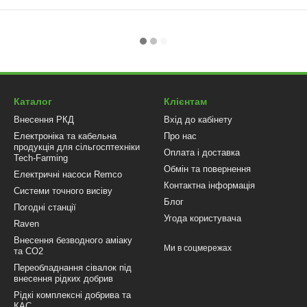
Каталог
Клієнтам
Внесення РКД
Вхід до кабінету
Електроніка та кабельна
Про нас
продукція для сільгосптехніки
Оплата і доставка
Tech-Farming
Обмін та повернення
Електричні насоси Remco
Контактна інформація
Системи точного висіву
Блог
Погодні станції
Угода користувача
Raven
Внесення безводного аміаку
Ми в соцмережах
та CO2
Переобладнання сівалок під
внесення рідких добрив
Рідкі комплексні добрива та
КАС