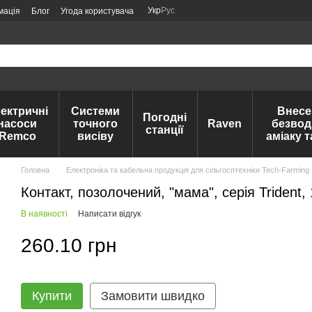
Укр
Рус
мація
Блог
Угода користувача
ектричні
Системи
Внесе
Погодні
насоси
точного
Raven
безвод
станції
Remco
висіву
аміаку 
Головна
Електроніка та кабельна продукція для сільгосптехніки Tech-Farming
Контакт, позолочений, "мама", серія Triden
В наявності
Написати відгук
260.10 грн
Купити
Замовити швидко