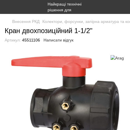
Внесення РКД
Колектори, форсунки, запірна арматура та ко
Кран двохпозиційний 1-1/2"
Артикул:
45511106
Написати відгук