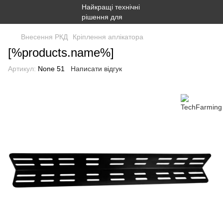
Внесення РКД
Кріплення аплікатора
[%products.name%]
Артикул:
None 51
Написати відгук