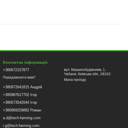
Контактна інформація
+380672157877
вул. Машинобудівників, 1,
Чабани, Київська обл., 08162.
Передзвонити вам?
Мапа проїзду
+380972641815 Андрій
+380987617702 Ігор
+380673542044 Ігор
+380969259892 Роман
a.d@tech-farming.com
i.g@tech-farming.com