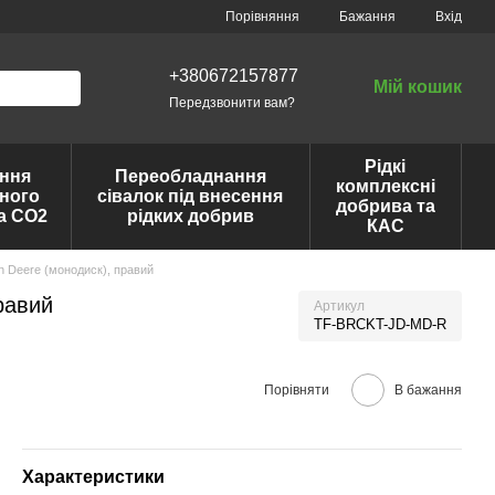
Порівняння
Бажання
Вхід
+380672157877
Мій кошик
Передзвонити вам?
Рідкі
ння
Переобладнання
комплексні
ного
сівалок під внесення
добрива та
та CO2
рідких добрив
КАС
n Deere (монодиск), правий
равий
Артикул
TF-BRCKT-JD-MD-R
Порівняти
В бажання
Характеристики