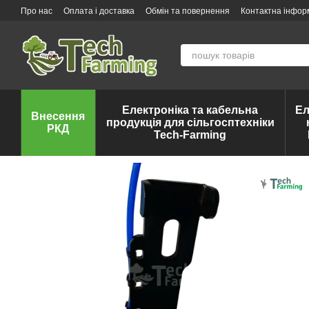
Перейти до основного контенту
Про нас
Оплата і доставка
Обмін та повернення
Контактна інфор
Електроніка та кабельна
Ел
Внесення
продукція для сільгосптехніки
РКД
Tech-Farming