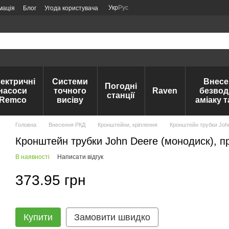
Укр
Рус
мація
Блог
Угода користувача
ектричні
Системи
Внесе
Погодні
насоси
точного
Raven
безвод
станції
Remco
висіву
аміаку 
Головна
Внесення РКД
Кронштейни, кріплення
Кронштейн трубки Joh
Кронштейн трубки John Deere (монодиск), п
В наявності
Написати відгук
373.95 грн
Купити
Замовити швидко