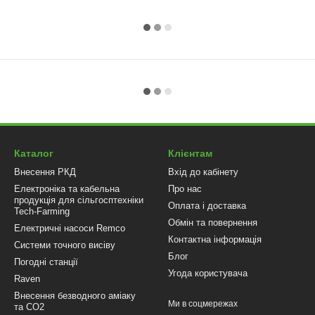
Каталог
Клієнтам
Внесення РКД
Вхід до кабінету
Електроніка та кабельна
Про нас
продукція для сільгосптехніки
Оплата і доставка
Tech-Farming
Обмін та повернення
Електричні насоси Remco
Контактна інформація
Системи точного висіву
Блог
Погодні станції
Угода користувача
Raven
Внесення безводного аміаку
Ми в соцмережах
та CO2