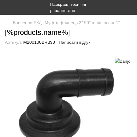
Внесення РКД
Муфта флянець 2" 90° x під шланг 1"
[%products.name%]
Артикул:
M200100BRB90
Написати відгук