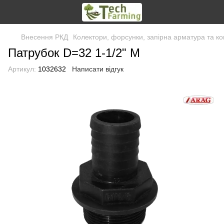
Внесення РКД
Колектори, форсунки, запірна арматура та ко
Патрубок D=32 1-1/2" М
Артикул:
1032632
Написати відгук