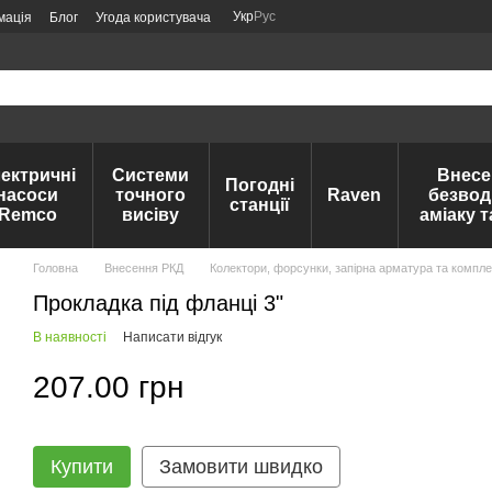
Укр
Рус
мація
Блог
Угода користувача
ектричні
Системи
Внесе
Погодні
насоси
точного
Raven
безвод
станції
Remco
висіву
аміаку 
Головна
Внесення РКД
Колектори, форсунки, запірна арматура та компле
Прокладка під фланці 3"
В наявності
Написати відгук
207.00 грн
Купити
Замовити швидко