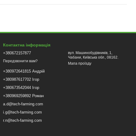
Контактна інформація
+380672157877
вул. Машинобудівників, 1,
Чабани, Київська обл., 08162.
Передзвонити вам?
Мапа проїзду
+380972641815 Андрій
+380987617702 Ігор
+380673542044 Ігор
+380969259892 Роман
a.d@tech-farming.com
i.g@tech-farming.com
r.n@tech-farming.com