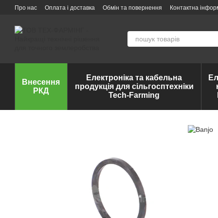
Перейти до основного контенту
Про нас
Оплата і доставка
Обмін та повернення
Контактна інфор
Електроніка та кабельна
Ел
Внесення
продукція для сільгосптехніки
РКД
Tech-Farming