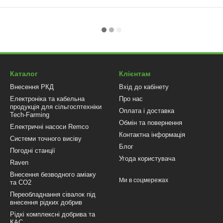
Каталог
Клієнтам
Внесення РКД
Вхід до кабінету
Електроніка та кабельна
Про нас
продукція для сільгосптехніки
Оплата і доставка
Tech-Farming
Обмін та повернення
Електричні насоси Remco
Контактна інформація
Системи точного висіву
Блог
Погодні станції
Угода користувача
Raven
Внесення безводного аміаку
Ми в соцмережах
та CO2
Переобладнання сівалок під
внесення рідких добрив
Рідкі комплексні добрива та
КАС