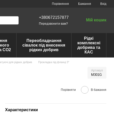
Порівняння
Бажання
Вхід
+380672157877
Мій кошик
Передзвонити вам?
Рідкі
ння
Переобладнання
комплексні
ного
сівалок під внесення
добрива та
та CO2
рідких добрив
КАС
ктуючі для рідких добрив
Прокладка під фланці 3"
Артикул
M301G
Порівняти
В бажання
Характеристики