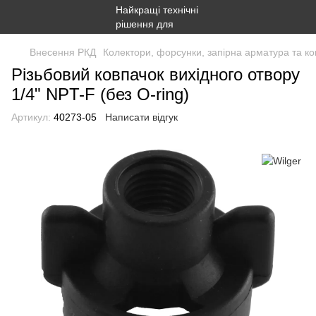
Внесення РКД
Колектори, форсунки, запірна арматура та ко
Різьбовий ковпачок вихідного отвору
1/4" NPT-F (без O-ring)
Артикул:
40273-05
Написати відгук