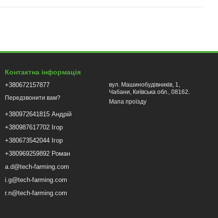
Контактна інформація
+380672157877
вул. Машинобудівників, 1,
Чабани, Київська обл., 08162.
Передзвонити вам?
Мапа проїзду
+380972641815 Андрій
+380987617702 Ігор
+380673542044 Ігор
+380969259892 Роман
a.d@tech-farming.com
i.g@tech-farming.com
r.n@tech-farming.com