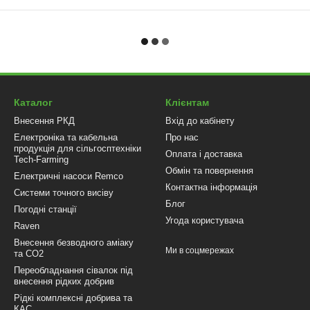
Каталог
Клієнтам
Внесення РКД
Вхід до кабінету
Електроніка та кабельна
Про нас
продукція для сільгосптехніки
Оплата і доставка
Tech-Farming
Обмін та повернення
Електричні насоси Remco
Контактна інформація
Системи точного висіву
Блог
Погодні станції
Угода користувача
Raven
Внесення безводного аміаку
Ми в соцмережах
та CO2
Переобладнання сівалок під
внесення рідких добрив
Рідкі комплексні добрива та
КАС