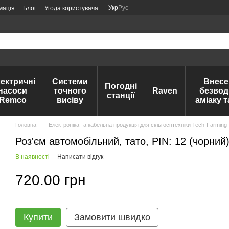
Укр
Рус
мація
Блог
Угода користувача
ектричні
Системи
Внесе
Погодні
насоси
точного
Raven
безвод
станції
Remco
висіву
аміаку 
Головна
Електроніка та кабельна продукція для сільгосптехніки Tech-Farming
Роз'єм автомобільний, тато, PIN: 12 (чорн
В наявності
Написати відгук
720.00 грн
Купити
Замовити швидко