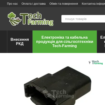
Перейти до основного контенту
Про нас
Оплата і доставка
Обмін та повернення
Контактна інфор
Електроніка та кабельна
Ел
Внесення
продукція для сільгосптехніки
РКД
Tech-Farming