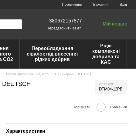
Порівняння
Бажання
Вхід
+380672157877
Мій кошик
Передзвонити вам?
Рідкі
ння
Переобладнання
комплексні
ного
сівалок під внесення
добрива та
та CO2
рідких добрив
КАС
Роз'єм автомобільний, тато, PIN: 12 (чорний) DEUTSCH
ий) DEUTSCH
Артикул
DTM04-12PB
Порівняти
В бажання
Характеристики