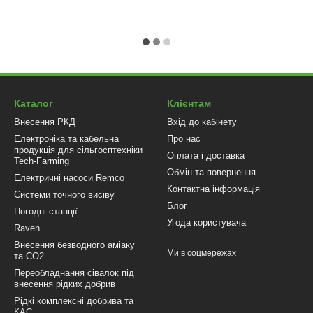
Каталог
Клієнтам
Внесення РКД
Вхід до кабінету
Електроніка та кабельна
Про нас
продукція для сільгосптехніки
Оплата і доставка
Tech-Farming
Обмін та повернення
Електричні насоси Remco
Контактна інформація
Системи точного висіву
Блог
Погодні станції
Угода користувача
Raven
Внесення безводного аміаку
Ми в соцмережах
та CO2
Переобладнання сівалок під
внесення рідких добрив
Рідкі комплексні добрива та
КАС