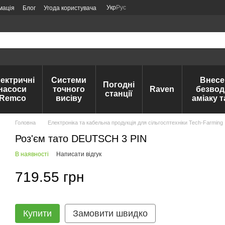
Укр
Рус
мація
Блог
Угода користувача
ектричні
Системи
Внесе
Погодні
насоси
точного
Raven
безвод
станції
Remco
висіву
аміаку 
Головна
Електроніка та кабельна продукція для сільгосптехніки Tech-Farming
Роз'єм тато DEUTSCH 3 PIN
В наявності
Написати відгук
719.55 грн
Купити
Замовити швидко