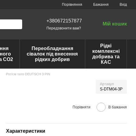
Порівняння
Бажання
Вхід
+380672157877
Мій кошик
Передзвонити вам?
Рідкі
ння
Переобладнання
комплексні
ного
сівалок під внесення
добрива та
та CO2
рідких добрив
КАС
Роз'єм тато DEUTSCH 3 PIN
Артикул
S-DTM04-3P
Порівняти
В бажання
Характеристики