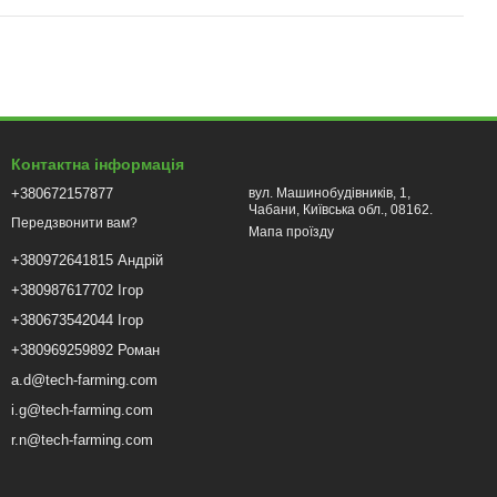
Контактна інформація
+380672157877
вул. Машинобудівників, 1,
Чабани, Київська обл., 08162.
Передзвонити вам?
Мапа проїзду
+380972641815 Андрій
+380987617702 Ігор
+380673542044 Ігор
+380969259892 Роман
a.d@tech-farming.com
i.g@tech-farming.com
r.n@tech-farming.com