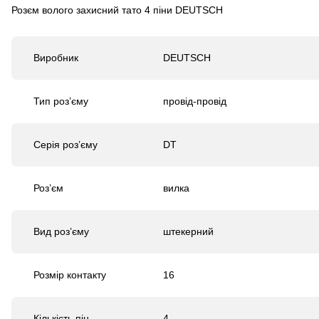
Розєм волого захисний тато 4 піни DEUTSCH
Виробник
DEUTSCH
Тип роз’єму
провід-провід
Серія роз’єму
DT
Роз’єм
вилка
Вид роз’єму
штекерний
Розмір контакту
16
Кількість пін
4