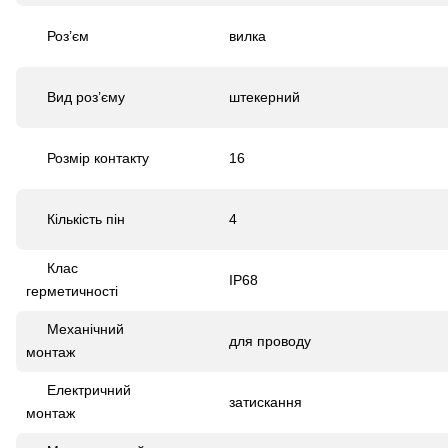
Роз’єм
вилка
Вид роз’єму
штекерний
Розмір контакту
16
Кількість пін
4
Клас
IP68
герметичності
Механічний
для проводу
монтаж
Електричний
затискання
монтаж