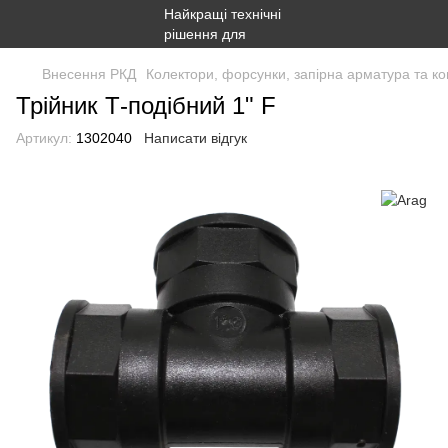
Внесення РКД
Колектори, форсунки, запірна арматура та ко
Трійник Т-подібний 1" F
Артикул:
1302040
Написати відгук