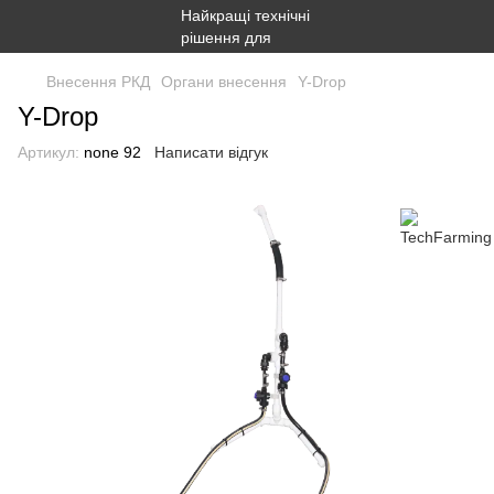
Внесення РКД
Органи внесення
Y-Drop
Y-Drop
Артикул:
none 92
Написати відгук