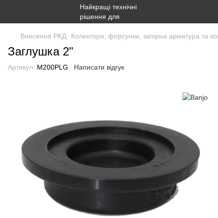
Внесення РКД
Колектори, форсунки, запірна арматура та ко
Заглушка 2"
Артикул:
M200PLG
Написати відгук