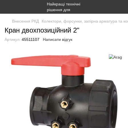
Внесення РКД
Колектори, форсунки, запірна арматура та ко
Кран двохпозиційний 2"
Артикул:
45511107
Написати відгук