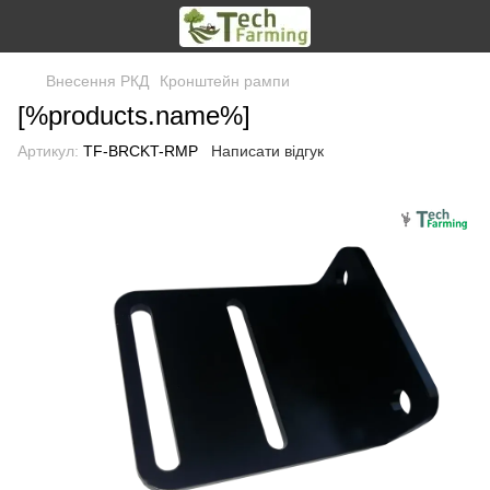
Внесення РКД
Кронштейн рампи
[%products.name%]
Артикул:
TF-BRCKT-RMP
Написати відгук