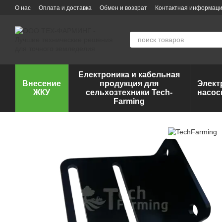
Перейти к основному контенту
О нас
Оплата и доставка
Обмен и возврат
Контактная информац
Електроника и кабельная
Внесение
продукция для
Элект
ЖКУ
сельхозтехники Tech-
насос
Farming