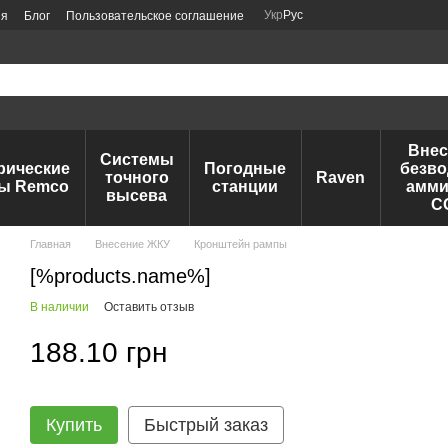
Укр
Рус
ия
Блог
Пользовательское соглашение
Внес
Системы
рические
Погодные
безво
точного
Raven
ы Remco
станции
амми
высева
C
Главная
Внесение ЖКУ
Кронштейн рампы
[%products.name%]
В наличии
Оставить отзыв
188.10 грн
Купить
Быстрый заказ