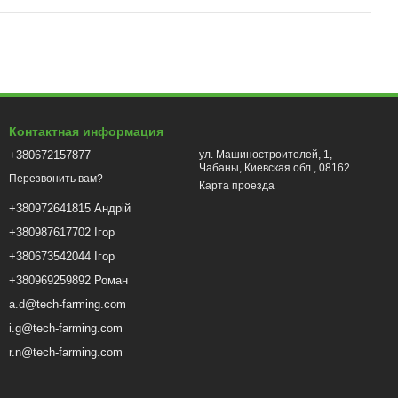
Контактная информация
+380672157877
ул. Машиностроителей, 1,
Чабаны, Киевская обл., 08162.
Перезвонить вам?
Карта проезда
+380972641815 Андрій
+380987617702 Ігор
+380673542044 Ігор
+380969259892 Роман
a.d@tech-farming.com
i.g@tech-farming.com
r.n@tech-farming.com