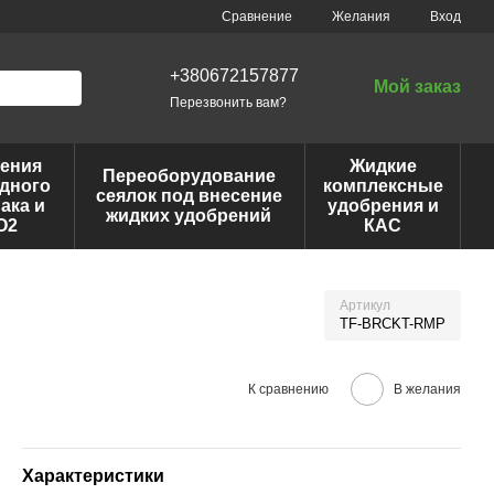
Сравнение
Желания
Вход
+380672157877
Мой заказ
Перезвонить вам?
ения
Жидкие
Переоборудование
дного
комплексные
сеялок под внесение
ака и
удобрения и
жидких удобрений
O2
КАС
Артикул
TF-BRCKT-RMP
К сравнению
В желания
Характеристики