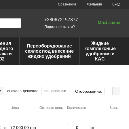
Сравнение
Желания
Вход
+380672157877
Мой заказ
Перезвонить вам?
ения
Жидкие
Переоборудование
дного
комплексные
сеялок под внесение
ака и
удобрения и
жидких удобрений
O2
КАС
и
сначала дешевле
по названию
Отображение:
Цена
Оптовые цены
Количество
Заказ
0 грн
72 000.00 грн
шт.