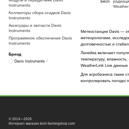
Модули и передатчики Davis
радиаци
Instruments
Weather
Коллекторы сбора осадков Davis
Instruments
Аксесуары и запчасти Davis
Instruments
Метеостанции Davis — э
метеорологами, исследов
Программное обеспечение Davis
Instruments
долговечностью и стабил
Линейка включает попу
Бренд
температуру, влажность,
Davis Instruments
1
WeatherLink Live данные
Для агробизнеса такие с
контролировать погодні 
© 2014—2026
Интернет-магазин tech-farmingshop.com