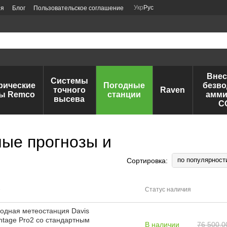
Укр
Рус
ия
Блог
Пользовательское соглашение
Внес
Системы
рические
Погодные
безво
точного
Raven
ы Remco
станции
амми
высева
C
ные прогнозы и
по популярност
Сортировка:
е
Статус наличия
одная метеостанция Davis
ntage Pro2 со стандартным
В наличии
76 500.0