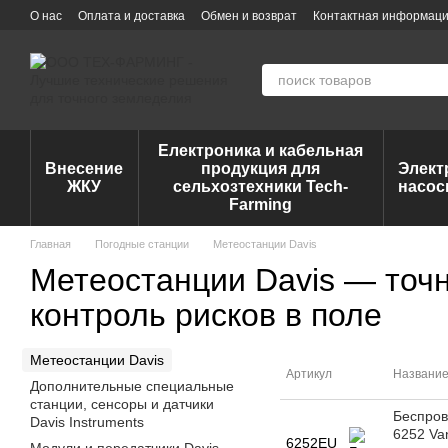
Перейти к основному контенту
О нас
Оплата и доставка
Обмен и возврат
Контактная информац
Електроника и кабельная
Внесение
продукция для
Элект
ЖКУ
сельхозтехники Tech-
насос
Farming
Главная
Погодные станции
Метеостанции Davis
Метеостанции Davis — точ
контроль рисков в поле
Метеостанции Davis
Артикул
Названи
Дополнительные специальные
станции, сенсоры и датчики
Беспров
Davis Instruments
6252 Va
6252EU