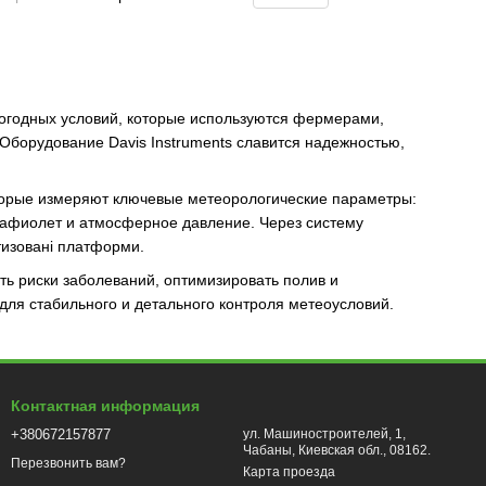
огодных условий, которые используются фермерами,
Оборудование Davis Instruments славится надежностью,
торые измеряют ключевые метеорологические параметры:
трафиолет и атмосферное давление. Через систему
тизовані платформи.
ть риски заболеваний, оптимизировать полив и
для стабильного и детального контроля метеоусловий.
Контактная информация
+380672157877
ул. Машиностроителей, 1,
Чабаны, Киевская обл., 08162.
Перезвонить вам?
Карта проезда