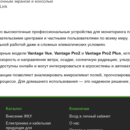
онным экраном и консолью
Link
то высокоточные профессиональные устройства для мониторинга п
ательскими центрами и частными пользователями по всему миру. 
ьной работой даже в сложных климатических условиях.
лярные модели
Vantage Vue
,
Vantage Pro2
и
Vantage Pro2 Plus
, ко
 скорость и направление ветра, осадки, солнечную радиацию, уль
 доступны онлайн и могут интегрироваться в агросистемы и автома
танции позволяют анализировать микроклимат полей, прогнозирова
процесси. Для домашнего использования — это надежное решение 
Каталог
Клиентам
Внесение ЖКУ
Вход в личный кабинет
Електроника и кабельная
О нас
продукция для