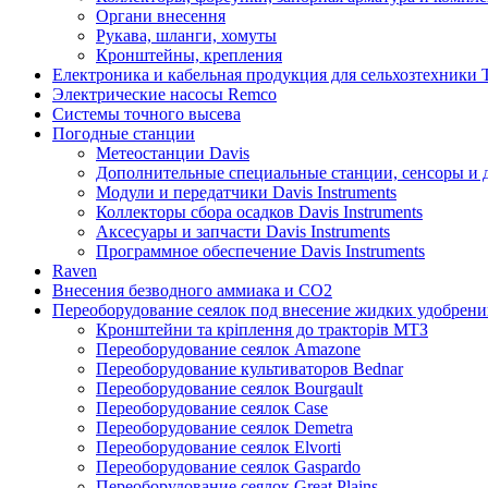
Органи внесення
Рукава, шланги, хомуты
Кронштейны, крепления
Електроника и кабельная продукция для сельхозтехники 
Электрические насосы Remco
Системы точного высева
Погодные станции
Метеостанции Davis
Дополнительные специальные станции, сенсоры и да
Модули и передатчики Davis Instruments
Коллекторы сбора осадков Davis Instruments
Аксесуары и запчасти Davis Instruments
Программное обеспечение Davis Instruments
Raven
Внесения безводного аммиака и CO2
Переоборудование сеялок под внесение жидких удобрен
Кронштейни та кріплення до тракторів МТЗ
Переоборудование сеялок Amazone
Переоборудование культиваторов Bednar
Переоборудование сеялок Bourgault
Переоборудование сеялок Case
Переоборудование сеялок Demetra
Переоборудование сеялок Elvorti
Переоборудование сеялок Gaspardo
Переоборудование сеялок Great Plains