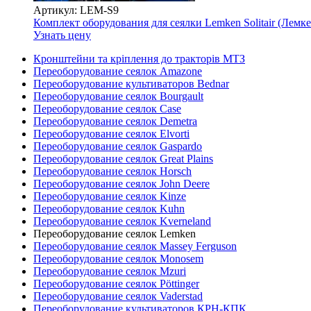
Артикул: LEM-S9
Комплект оборудования для сеялки Lemken Solitair (Ле
Узнать цену
Кронштейни та кріплення до тракторів МТЗ
Переоборудование сеялок Amazone
Переоборудование культиваторов Bednar
Переоборудование сеялок Bourgault
Переоборудование сеялок Case
Переоборудование сеялок Demetra
Переоборудование сеялок Elvorti
Переоборудование сеялок Gaspardo
Переоборудование сеялок Great Plains
Переоборудование сеялок Horsch
Переоборудование сеялок John Deere
Переоборудование сеялок Kinze
Переоборудование сеялок Kuhn
Переоборудование сеялок Kverneland
Переоборудование сеялок Lemken
Переоборудование сеялок Massey Ferguson
Переоборудование сеялок Monosem
Переоборудование сеялок Mzuri
Переоборудование сеялок Pöttinger
Переоборудование сеялок Vaderstad
Переоборудование культиваторов КРН-КПК