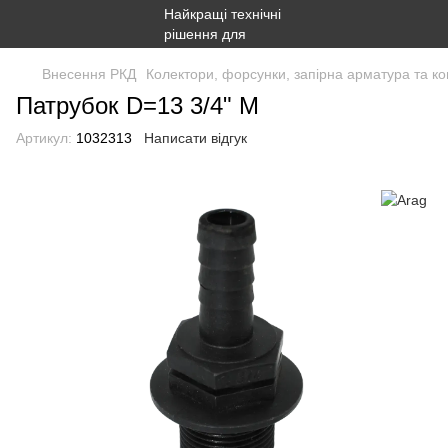
Внесення РКД
Колектори, форсунки, запірна арматура та ко
Патрубок D=13 3/4" М
Артикул:
1032313
Написати відгук