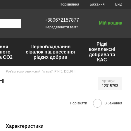
Порівняння
Бажання
Вхід
+380672157877
Мій кошик
Передзвонити вам?
Рідкі
ння
Переобладнання
комплексні
ного
сівалок під внесення
добрива та
та CO2
рідких добрив
КАС
Роз'єм вологозахисний, "мама", PIN:3, DELPHI
HI
Артикул
12015793
Порівняти
В бажання
Характеристики