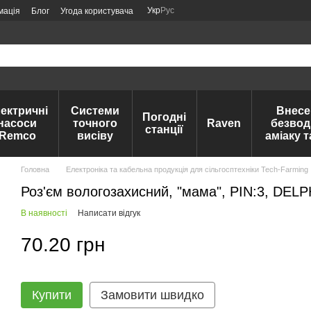
Укр
Рус
мація
Блог
Угода користувача
ектричні
Системи
Внесе
Погодні
насоси
точного
Raven
безвод
станції
Remco
висіву
аміаку 
Головна
Електроніка та кабельна продукція для сільгосптехніки Tech-Farming
Роз'єм вологозахисний, "мама", PIN:3, DELP
В наявності
Написати відгук
70.20 грн
Купити
Замовити швидко