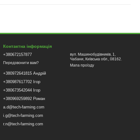
Контактна інформація
+380672157877
вул. Машинобудівників, 1,
Чабани, Київська обл., 08162.
Передзвонити вам?
Мапа проїзду
+380972641815 Андрій
+380987617702 Ігор
+380673542044 Ігор
+380969259892 Роман
a.d@tech-farming.com
i.g@tech-farming.com
r.n@tech-farming.com