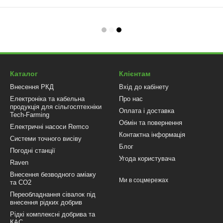
Каталог
Клієнтам
Внесення РКД
Вхід до кабінету
Електроніка та кабельна
Про нас
продукція для сільгосптехніки
Оплата і доставка
Tech-Farming
Обмін та повернення
Електричні насоси Remco
Контактна інформація
Системи точного висіву
Блог
Погодні станції
Угода користувача
Raven
Внесення безводного аміаку
Ми в соцмережах
та CO2
Переобладнання сівалок під
внесення рідких добрив
Рідкі комплексні добрива та
КАС