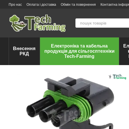
Перейти до основного контенту
Про нас
Оплата і доставка
Обмін та повернення
Контактна інфор
Електроніка та кабельна
Ел
Внесення
продукція для сільгосптехніки
РКД
Tech-Farming