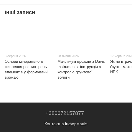
Інші записи
3 серпня 2026
28 липня 2026
17 червня 202
Основи мінерального
Максимум врожаю з Davis
Як не втра
живлення рослин: роль
Instruments: інструкція з
ґрунті: мат
елементів у формуванні
контролю ґрунтової
NPK
врожаю
вологи
+380672157877
Контактна інформація