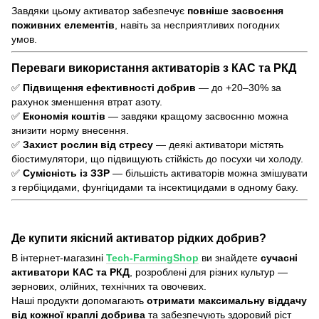
Завдяки цьому активатор забезпечує
повніше засвоєння
поживних елементів
, навіть за несприятливих погодних
умов.
Переваги використання активаторів з КАС та РКД
✅
Підвищення ефективності добрив
— до +20–30% за
рахунок зменшення втрат азоту.
✅
Економія коштів
— завдяки кращому засвоєнню можна
знизити норму внесення.
✅
Захист рослин від стресу
— деякі активатори містять
біостимулятори, що підвищують стійкість до посухи чи холоду.
✅
Сумісність із ЗЗР
— більшість активаторів можна змішувати
з гербіцидами, фунгіцидами та інсектицидами в одному баку.
Де купити якісний активатор рідких добрив?
В інтернет-магазині
Tech-FarmingShop
ви знайдете
сучасні
активатори КАС та РКД
, розроблені для різних культур —
зернових, олійних, технічних та овочевих.
Наші продукти допомагають
отримати максимальну віддачу
від кожної краплі добрива
та забезпечують здоровий ріст