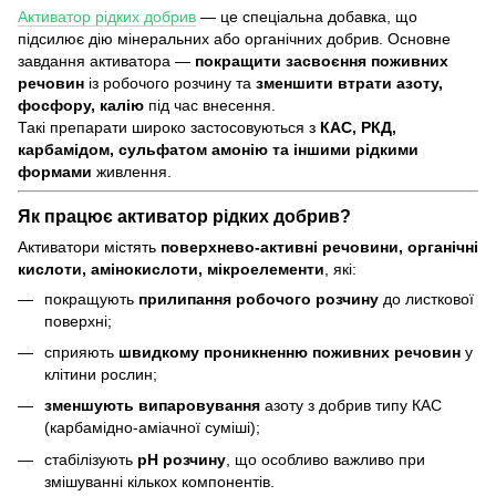
Активатор рідких добрив
— це спеціальна добавка, що
підсилює дію мінеральних або органічних добрив. Основне
завдання активатора —
покращити засвоєння поживних
речовин
із робочого розчину та
зменшити втрати азоту,
фосфору, калію
під час внесення.
Такі препарати широко застосовуються з
КАС, РКД,
карбамідом, сульфатом амонію та іншими рідкими
формами
живлення.
Як працює активатор рідких добрив?
Активатори містять
поверхнево-активні речовини, органічні
кислоти, амінокислоти, мікроелементи
, які:
покращують
прилипання робочого розчину
до листкової
поверхні;
сприяють
швидкому проникненню поживних речовин
у
клітини рослин;
зменшують випаровування
азоту з добрив типу КАС
(карбамідно-аміачної суміші);
стабілізують
рН розчину
, що особливо важливо при
змішуванні кількох компонентів.