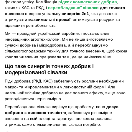
фактори успіху. Комбінація
рідких комплексних добрив
,
таких як КАС та РКД, і
переобладнаної сівалки
для точного
внесення
створює унікальну
синергію 2в1
, яка дозволяє
отримувати
максимальні врожаї
, оптимізувати ресурси та
підвищити рентабельність.
Ми — провідний український виробник і постачальник
інноваційних агротехнологій. Ми не лише виготовляємо
сучасні добрива і мікродобрива, а й переобладнуємо
сільськогосподарську техніку для точного внесення, щоб кожна
крапля живлення працювала там, де це найважливіше.
Що таке синергія точних добрив і
модернізованої сівалки
Рідкі добрива (РКД, КАС) забезпечують рослини необхідними
макро‑ та мікроелементами у легкодоступній формі. Але
навіть найякісніше добриво не дає повного ефекту, якщо воно
розподіляється нерівномірно.
Переобладнана сівалка вирішує цю проблему: вона
дозує
добриво з високою точністю
, забезпечує рівномірне
внесення на всій площі та гарантує, що кожна рослина
отримає саме стільки живлення, скільки потрібно.