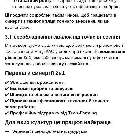
Активатори росту
— сприяють адаптації рослин у
стресових умовах і підвищують ефективність добрив.
Ці продукти розроблені таким чином, щоб працювати
в
синергії з технологіями точного внесення
, які ми
пропонуємо.
3. Переобладнання сівалок під точне внесення
Ми модернізуємо сівалки так, щоб вони могли рівномірно і
точно вносити РКД і КАС у рядок при висіві. Це
комплексне
рішення 2в1
, яке забезпечує максимальну ефективність
застосування добрив і високу врожайність.
Переваги синергії 2в1
✔️
Збільшення врожайності
✔️
Економія добрив та ресурсів
✔️
Швидке та рівномірне живлення рослин
✔️
Підвищення ефективності технологій точного
землеробства
✔️
Професійна підтримка від Tech‑Farming
Для яких культур це працює найкраще
Зернові:
пшениця, ячмінь, кукурудза