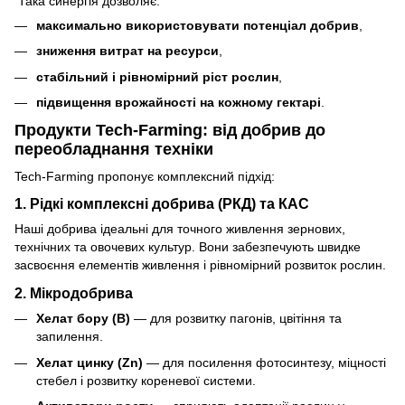
Така синергія дозволяє:
максимально використовувати потенціал добрив
,
зниження витрат на ресурси
,
стабільний і рівномірний ріст рослин
,
підвищення врожайності на кожному гектарі
.
Продукти Tech‑Farming: від добрив до
переобладнання техніки
Tech‑Farming пропонує комплексний підхід:
1. Рідкі комплексні добрива (РКД) та КАС
Наші добрива ідеальні для точного живлення зернових,
технічних та овочевих культур. Вони забезпечують швидке
засвоєння елементів живлення і рівномірний розвиток рослин.
2. Мікродобрива
Хелат бору (B)
— для розвитку пагонів, цвітіння та
запилення.
Хелат цинку (Zn)
— для посилення фотосинтезу, міцності
стебел і розвитку кореневої системи.