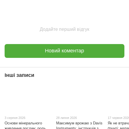
Додайте перший відгук
Новий коментар
Інші записи
3 серпня 2026
28 липня 2026
17 червня 202
Основи мінерального
Максимум врожаю з Davis
Як не втра
живлення рослин: роль
Instruments: інструкція з
ґрунті: мат