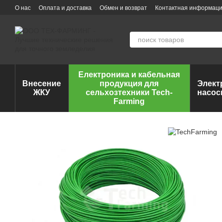
Перейти к основному контенту
О нас
Оплата и доставка
Обмен и возврат
Контактная информац
Електроника и кабельная
Внесение
продукция для
Элект
ЖКУ
сельхозтехники Tech-
насос
Farming