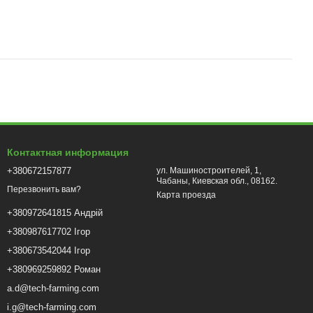
Контактная информация
+380672157877
ул. Машиностроителей, 1,
Чабаны, Киевская обл., 08162.
Перезвонить вам?
Карта проезда
+380972641815 Андрій
+380987617702 Ігор
+380673542044 Ігор
+380969259892 Роман
a.d@tech-farming.com
i.g@tech-farming.com