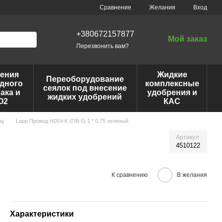
Сравнение
Желания
Вход
+380672157877
Мой заказ
Перезвонить вам?
ения
Жидкие
Переоборудование
дного
комплексные
сеялок под внесение
ака и
удобрения и
жидких удобрений
O2
КАС
ng
Lapp Провод H05V-K (ПВ-5) 1 * 0,75 зеленый
й
Артикул
4510122
К сравнению
В желания
Характеристики