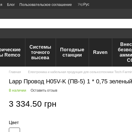
Укр
Рус
ия
Блог
Пользовательское соглашение
Внес
Системы
рические
Погодные
безво
точного
Raven
ы Remco
станции
амми
высева
C
Главная
Електроника и кабельная продукция для сельхозтехники Tech-Farmi
Lapp Провод H05V-K (ПВ-5) 1 * 0,75 зелены
В наличии
Оставить отзыв
3 334.50 грн
Цвет