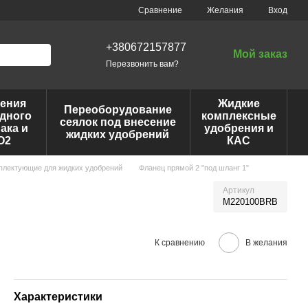
Сравнение
Желания
Вход
+380672157877
Мой заказ
Перезвонить вам?
ения
Жидкие
Переоборудование
дного
комплексные
сеялок под внесение
ака и
удобрения и
жидких удобрений
O2
КАС
мплектующие для жидких удобрений
Фланец прямой 2 "под шланг 1"
Артикул
M220100BRB
К сравнению
В желания
Характеристики