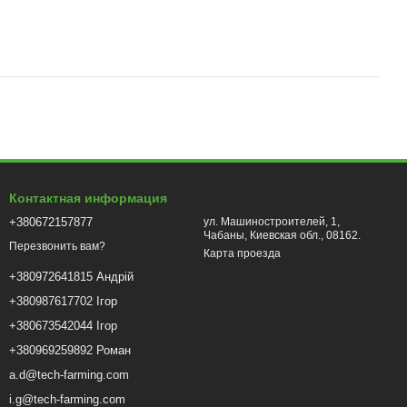
Контактная информация
+380672157877
ул. Машиностроителей, 1,
Чабаны, Киевская обл., 08162.
Перезвонить вам?
Карта проезда
+380972641815 Андрій
+380987617702 Ігор
+380673542044 Ігор
+380969259892 Роман
a.d@tech-farming.com
i.g@tech-farming.com