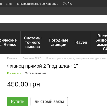
Укр
Рус
ия
Блог
Пользовательское соглашение
Внес
Системы
рические
Погодные
безво
точного
Raven
ы Remco
станции
амми
высева
C
Главная
Внесение ЖКУ
Коллекторы, форсунки, запорная арматура и ко
Фланец прямой 2 "под шланг 1"
В наличии
Оставить отзыв
450.00 грн
Купить
Быстрый заказ