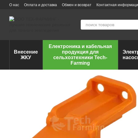
Перейти к основному контенту
О нас
Оплата и доставка
Обмен и возврат
Контактная информац
Електроника и кабельная
Внесение
продукция для
Элект
ЖКУ
сельхозтехники Tech-
насос
Farming