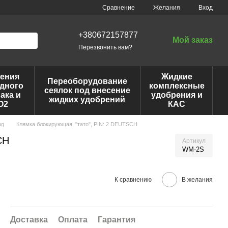
Сравнение
Желания
Вход
+380672157877
Мой заказ
Перезвонить вам?
ения
Жидкие
Переоборудование
дного
комплексные
сеялок под внесение
ака и
удобрения и
жидких удобрений
O2
КАС
ng
Клямка блокирующая, "тато", PIN: 2 DEUTSCH
CH
Артикул
WM-2S
К сравнению
В желания
Доставка
Оплата
Гарантия