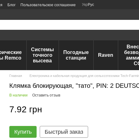
Укр
Рус
ия
Блог
Пользовательское соглашение
Внес
Системы
рические
Погодные
безво
точного
Raven
ы Remco
станции
амми
высева
C
Главная
Електроника и кабельная продукция для сельхозтехники Tech-Farmi
Клямка блокирующая, "тато", PIN: 2 DEUTS
В наличии
Оставить отзыв
7.92 грн
Купить
Быстрый заказ