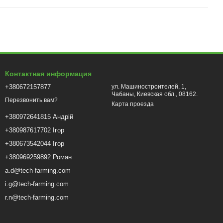
Контактная информация
+380672157877
ул. Машиностроителей, 1,
Чабаны, Киевская обл., 08162.
Перезвонить вам?
Карта проезда
+380972641815 Андрій
+380987617702 Ігор
+380673542044 Ігор
+380969259892 Роман
a.d@tech-farming.com
i.g@tech-farming.com
r.n@tech-farming.com