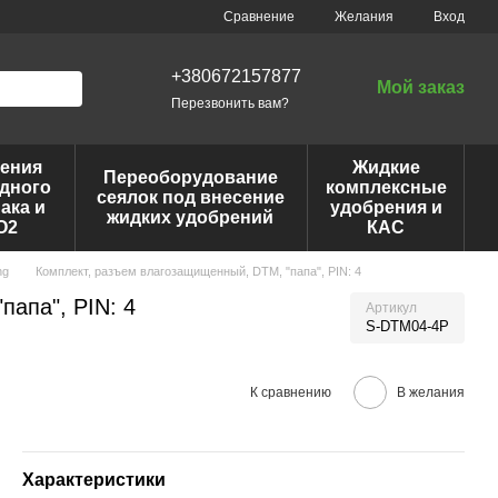
Сравнение
Желания
Вход
+380672157877
Мой заказ
Перезвонить вам?
ения
Жидкие
Переоборудование
дного
комплексные
сеялок под внесение
ака и
удобрения и
жидких удобрений
O2
КАС
ng
Комплект, разъем влагозащищенный, DTM, "папа", PIN: 4
апа", PIN: 4
Артикул
S-DTM04-4P
К сравнению
В желания
Характеристики