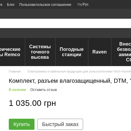
Укр
Рус
ия
Блог
Пользовательское соглашение
Внес
Системы
рические
Погодные
безво
точного
Raven
ы Remco
станции
амми
высева
C
Главная
Електроника и кабельная продукция для сельхозтехники Tech-Farmi
Комплект, разъем влагозащищенный, DTM, "п
В наличии
Оставить отзыв
1 035.00 грн
Купить
Быстрый заказ