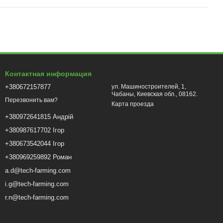
Контактная информация
+380672157877
ул. Машиностроителей, 1,
Чабаны, Киевская обл., 08162.
Перезвонить вам?
Карта проезда
+380972641815 Андрій
+380987617702 Ігор
+380673542044 Ігор
+380969259892 Роман
a.d@tech-farming.com
i.g@tech-farming.com
r.n@tech-farming.com