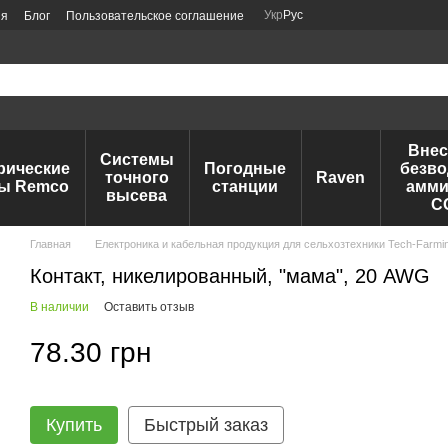
Укр
Рус
ия
Блог
Пользовательское соглашение
Внес
Системы
рические
Погодные
безво
точного
Raven
ы Remco
станции
амми
высева
C
Главная
Електроника и кабельная продукция для сельхозтехники Tech-Farmi
Контакт, никелированный, "мама", 20 AWG
В наличии
Оставить отзыв
78.30 грн
Купить
Быстрый заказ