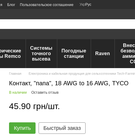
Укр
Рус
ия
Блог
Пользовательское соглашение
Внес
Системы
рические
Погодные
безво
точного
Raven
ы Remco
станции
амми
высева
C
Главная
Електроника и кабельная продукция для сельхозтехники Tech-Farmi
Контакт, "папа", 18 AWG to 16 AWG, TYCO
В наличии
Оставить отзыв
45.90 грн/шт.
Купить
Быстрый заказ