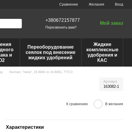
Сравнение
Желания
Вход
+380672157877
Мой заказ
Перезвонить вам?
ения
Жидкие
Переоборудование
дного
комплексные
сеялок под внесение
ака и
удобрения и
жидких удобрений
O2
КАС
ng
Контакт, "папа", 18 AWG to 16 AWG, TYCO
Артикул
163082-1
К сравнению
В желания
Характеристики