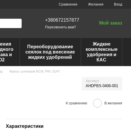
Сравнение
Желания
Вход
+380672157877
Мой заказ
Перезвонить вам?
ения
Жидкие
Переоборудование
дного
комплексные
сеялок под внесение
ака и
удобрения и
жидких удобрений
O2
КАС
ng
Корпус штекеров RCM, PIN: 31/47
Артикул
AHDPBS-0406-001
К сравнению
В желания
Характеристики