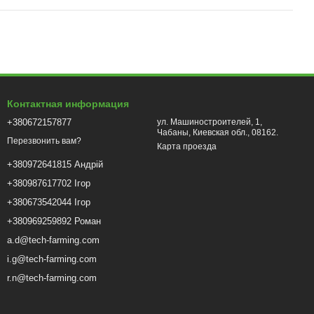
Контактная информация
+380672157877
ул. Машиностроителей, 1,
Чабаны, Киевская обл., 08162.
Перезвонить вам?
Карта проезда
+380972641815 Андрій
+380987617702 Ігор
+380673542044 Ігор
+380969259892 Роман
a.d@tech-farming.com
i.g@tech-farming.com
r.n@tech-farming.com