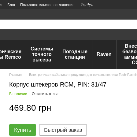
Укр
Рус
ия
Блог
Пользовательское соглашение
Внес
Системы
рические
Погодные
безво
точного
Raven
ы Remco
станции
амми
высева
C
Главная
Електроника и кабельная продукция для сельхозтехники Tech-Farmi
Корпус штекеров RCM, PIN: 31/47
В наличии
Оставить отзыв
469.80 грн
Купить
Быстрый заказ