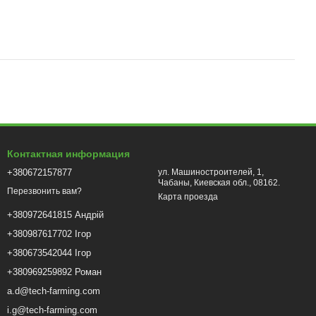
Контактная информация
+380672157877
ул. Машиностроителей, 1,
Чабаны, Киевская обл., 08162.
Перезвонить вам?
Карта проезда
+380972641815 Андрій
+380987617702 Ігор
+380673542044 Ігор
+380969259892 Роман
a.d@tech-farming.com
i.g@tech-farming.com