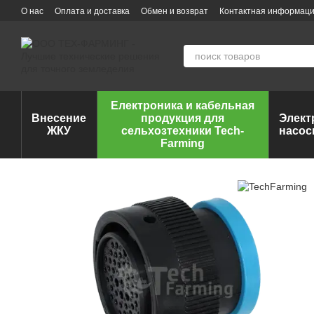
Перейти к основному контенту
О нас
Оплата и доставка
Обмен и возврат
Контактная информац
Електроника и кабельная
Внесение
продукция для
Элект
ЖКУ
сельхозтехники Tech-
насос
Farming