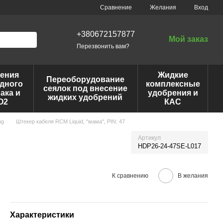
Сравнение
Желания
Вход
+380672157877
Мой заказ
Перезвонить вам?
ения
Жидкие
Переоборудование
дного
комплексные
сеялок под внесение
ака и
удобрения и
жидких удобрений
O2
КАС
ng
Штекер кабеля RCM Liquid, "мама", PIN: 47
Артикул
HDP26-24-47SE-L017
К сравнению
В желания
Характеристики