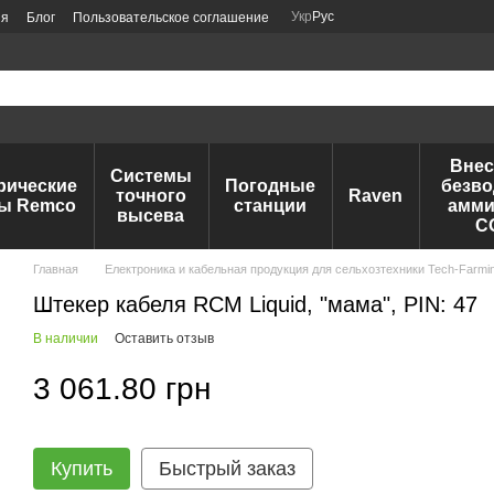
Укр
Рус
ия
Блог
Пользовательское соглашение
Внес
Системы
рические
Погодные
безво
точного
Raven
ы Remco
станции
амми
высева
C
Главная
Електроника и кабельная продукция для сельхозтехники Tech-Farmi
Штекер кабеля RCM Liquid, "мама", PIN: 47
В наличии
Оставить отзыв
3 061.80 грн
Купить
Быстрый заказ